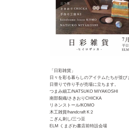
「日彩雑貨」
日々を彩る暮らしのアイテムたちが並び
日替りで作り手が売場に立ちます。
つまみ細工/NATSUKO MIYAKOSHI
南部裂織/さきおりCHICKA
リネンストール/KOMO
木工雑貨/handcraft K２
こぎん刺し/三つ豆
ELM くまざわ書店前特設会場