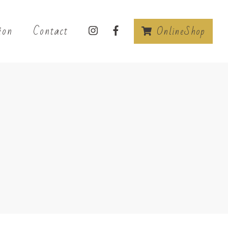
ion
Contact
OnlineShop