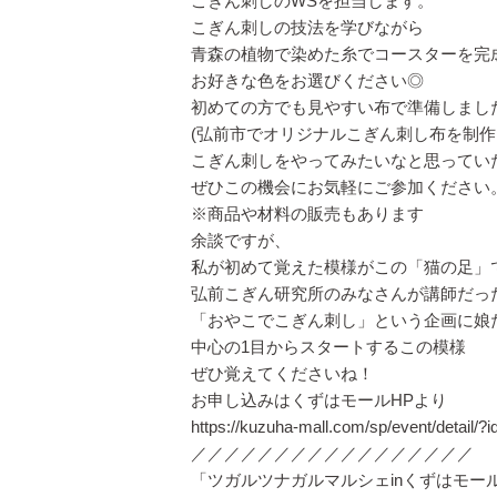
こぎん刺しのWSを担当します。
こぎん刺しの技法を学びながら
青森の植物で染めた糸でコースターを完
お好きな色をお選びください◎
初めての方でも見やすい布で準備しまし
(弘前市でオリジナルこぎん刺し布を制作
こぎん刺しをやってみたいなと思ってい
ぜひこの機会にお気軽にご参加ください
※商品や材料の販売もあります
余談ですが、
私が初めて覚えた模様がこの「猫の足」
弘前こぎん研究所のみなさんが講師だっ
「おやこでこぎん刺し」という企画に娘
中心の1目からスタートするこの模様
ぜひ覚えてくださいね！
お申し込みはくずはモールHPより
https://kuzuha-mall.com/sp/event/detail/?
／／／／／／／／／／／／／／／／／
「ツガルツナガルマルシェinくずはモー