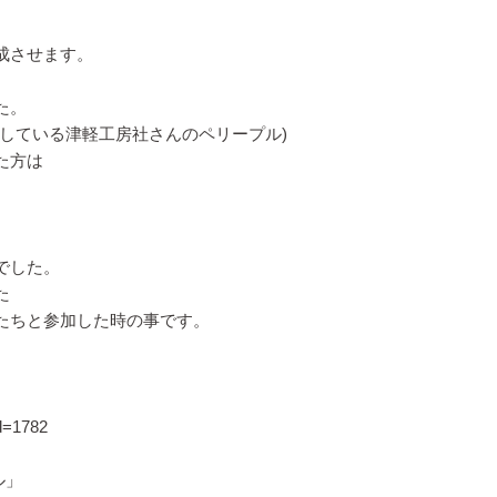
成させます。
た。
している津軽工房社さんのペリープル)
た方は
。
でした。
た
たちと参加した時の事です。
id=1782
ル」